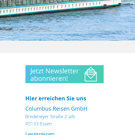
Hier erreichen Sie uns
Columbus Reisen GmbH
Bredeneyer Straße 2 a/b
45133 Essen
Leserreisen