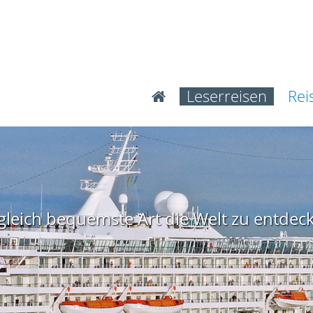
Leserreisen
Rei
ugleich bequemste Art die Welt zu entdec